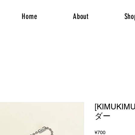
Home
About
Sho
[KIMUKI
ダー
Price
¥700