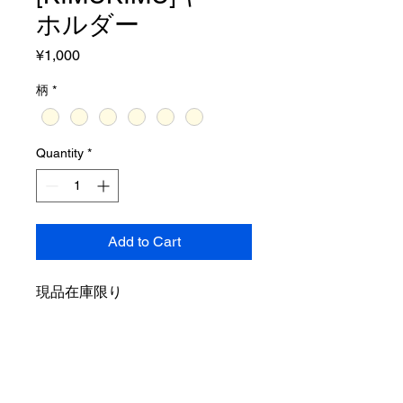
ホルダー
Price
¥1,000
柄
*
Quantity
*
Add to Cart
現品在庫限り
＊店頭も取扱っております。
大人気のアーティスト・
KIMUKIMUによる1点1点の唯一
無二の手描き作品でございます。