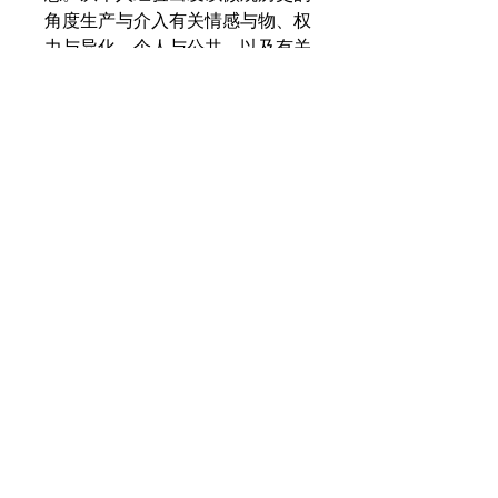
角度生产与介入有关情感与物、权
力与异化、个人与公共，以及有关
身份、时代、社会伦理、地缘政治
等问题。
教育
2015-2017 法国南特美术学院 艺
术专业 研究生
2011-2014 四川美术学院 影视动
画专业 研究生
2007-2011 四川美术学院 影视动
画专业 本科
ZHOU Wenjing
B. 1989, Hunan, China
Education