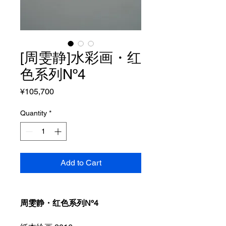
[周雯静]水彩画・红
色系列Nº4
Price
¥105,700
Quantity
*
Add to Cart
周雯静・红色系列Nº4