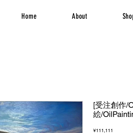
Home
About
Sho
[受注創作/Or
絵/OilPainti
Price
¥111,111