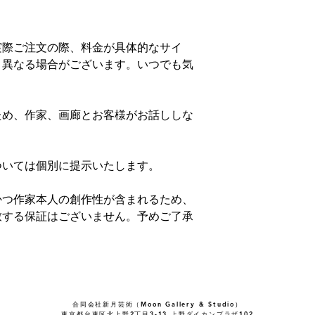
実際ご注文の際、料金が具体的なサイ
り異なる場合がございます。いつでも気
ため、作家、画廊とお客様がお話ししな
ついては個別に提示いたします。
かつ作家本人の創作性が含まれるため、
致する保証はございません。予めご了承
​​​合同会社新月芸術（Moon Gallery & Studio）
東京都台東区北上野2丁目3-13 ​上野ダイカンプラザ102