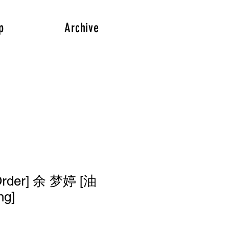
p
Archive
der] 余 梦婷 [油
ng]