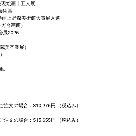
象表現絵画十五人展
4芸術賞
らく絵画上野森美術館大賞展入選
スルガ台画廊）
会展2025
武蔵美卒業展）
展）
揭載
をご注文の場合：310,275円 （税込み）
をご注文の場合：515,655円 （税込み）