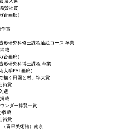
大賞展入選
展協賛社賞
ルガ台画廊）
 佳作賞
学院造形研究科修士課程油絵コース 卒業
に揭載
ルガ台画廊）
院造形研究科博士課程 卒業
美術大学FAL画廊）
青筆で描く田園と村」準大賞
2芸術賞
展入選
に揭載
ファウンダー捧賢一賞
収蔵
3芸術賞
S個展 （青果美術館）南京