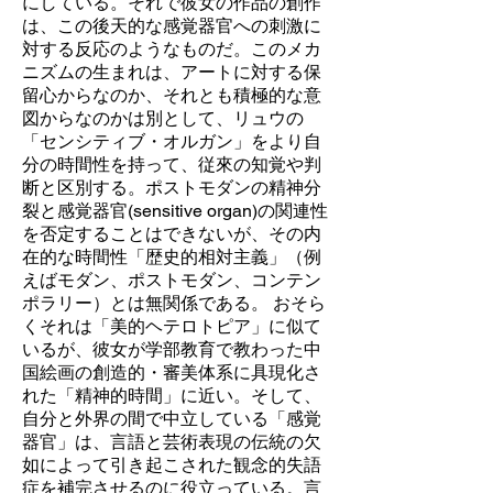
にしている。それで彼女の作品の創作
は、この後天的な感覚器官への刺激に
対する反応のようなものだ。このメカ
ニズムの生まれは、アートに対する保
留心からなのか、それとも積極的な意
図からなのかは別として、リュウの
「センシティブ・オルガン」をより自
分の時間性を持って、従來の知覚や判
断と区別する。ポストモダンの精神分
裂と感覚器官(sensitive organ)の関連性
を否定することはできないが、その内
在的な時間性「歴史的相対主義」（例
えばモダン、ポストモダン、コンテン
ポラリー）とは無関係である。 おそら
くそれは「美的ヘテロトピア」に似て
いるが、彼女が学部教育で教わった中
国絵画の創造的・審美体系に具現化さ
れた「精神的時間」に近い。そして、
自分と外界の間で中立している「感覚
器官」は、言語と芸術表現の伝統の欠
如によって引き起こされた観念的失語
症を補完させるのに役立っている。言