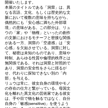
開催いたします。
本展のタイトルである「洞窟」は、異
なる言語、文化、もしくは歴史的な文
脈において複数の意味を持ちながら、
偶然的にも「安心感に満ちた外部環
境」の意味がある。この部分は、リュ
ウの「家」や「物権」といったの創作
の文脈におけるモチーフと密接な関係
がある一方、洞窟の「空虚感」は「安
心感」を欠如させている。洞窟に対し
て、秘密は未知のものであり、意味や
時制、あらゆる性質や倫理的秩序とは
無関係である。それは洞窟と対照的で
あり、洞窟の安全性をさらに揺るが
せ、代わりに探知できない別の「内
部」を与える。
リュウは常に、彼女自身の環境やモノ
の存在の仕方と繋がっている。母国文
化を離れた異文化の芸術家である彼女
は、手や目で物を触るではなく、自分
自身の「敏感(sensitive)」を使うよう