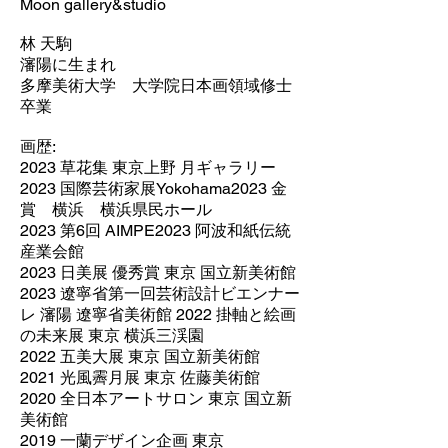
Moon gallery&studio
林 天駒
瀋陽に生まれ
多摩美術大学 大学院日本画領域修士
卒業
画歴:
2023 草花集 東京上野 月ギャラリー
2023 国際芸術家展Yokohama2023 金
賞 横浜 横浜県民ホール
2023 第6回 AIMPE2023 阿波和紙伝統
産業会館
2023 日美展 優秀賞 東京 国立新美術館
2023 遼寧省第一回芸術設計ビエンナー
レ 瀋陽 遼寧省美術館 2022 掛軸と絵画
の未来展 東京 横浜三渓園
2022 五美大展 東京 国立新美術館
2021 光風霽月展 東京 佐藤美術館
2020 全日本アートサロン 東京 国立新
美術館
2019 一蘭デザイン企画 東京