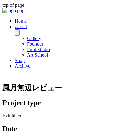
top of page
Home
About
Gallery
Founder
Print Studio
Art School
Shop
Archive
風月無辺レビュー
Project type
Exhibition
Date