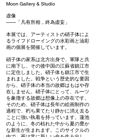
Moon Gallery & Studio
虚像
——「凡有所相，終為虛妄」
本展では、アーティストの硝⼦体によ
るライフドローイングの⽔彩画と油彩
画の個展を開催しています。
硝⼦体の家系は北⽅出身で、軍隊と共
に南下し、その後中国の江蘇省鎮江市
に定住しました。硝⼦体も鎮江市で⽣
まれました。戦争という歴史的な要因
から、硝⼦体の本当の故郷はもはや存
在しません。硝⼦体にとって、ルーツ
を象徴する故郷は想像上の存在です。
そのため、硝⼦体は⻑年の絵画制作の
過程で、朽ち果てたり静かに消え去る
ことに強い執着を持っています。蓮池
のように、冬の枯れた中から夏の豊か
な新⽣が⽣まれます。このサイクルの
中で、死は常に新しい命を⽣み出し、