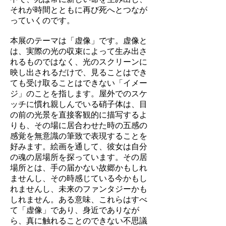
それが時間とともに再び死へとつなが
っていくのです。
本展のテーマは「虚像」です。虚像と
は、実際の光の収束によって⽣み出さ
れるものではなく、光のスクリーンに
映し出されるだけで、⾒ることはでき
ても受け取ることはできない「イメー
ジ」のことを指します。屋外でのスケ
ッチに慣れ親しんでいる硝⼦体は、⽬
の前の光景を直接客観的に描写するよ
りも、その場に居合わせた時の五感の
感覚を無意識の筆致で表現することを
好みます。絵画を通して、彼⼥は⾃分
の魂の居場所を探っています。その居
場所とは、⼿の届かない故郷かもしれ
ませんし、その時感じている今かもし
れませんし、未来のファンタジーかも
しれません。ある意味、これらはすべ
て「虚像」であり、身近でありなが
ら、真に触れることのできない不思議