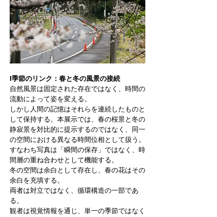
I季節のリンク：春と冬の⾵景の接続
⾃然⾵景は固定された存在ではなく、時間の
流動によって姿を変える。
しかし⼈間の記憶はそれらを連続したものと
して保持する。本展示では、春の桜景と冬の
静寂景を対⽐的に提示するのではなく、同⼀
の空間における異なる時間位相として扱う。
すなわち写真は「瞬間の保存」ではなく、時
間層の重ね合わせとして機能する。
冬の空間は余⽩として存在し、春の花はその
余⽩を充填する。
両者は対⽴ではなく、循環構造の⼀部であ
る。
観者は視覚情報を通じ、単⼀の季節ではなく