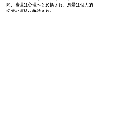
間、地理は⼼理へと変換され、⾵景は個⼈的
記憶の領域へ接続される。
III現実と仮想のリンク：写真修整による⾵景
の拡張
写真は⼀般に現実の像と考えられるが、本展
ではその前提を再考する。
デジタル編集・合成・⾊彩操作を通じ、写真
は単なる記録から知覚の再構成へと移⾏す
る。
ここで⾏われる加⼯は装飾ではなく、⼈間が