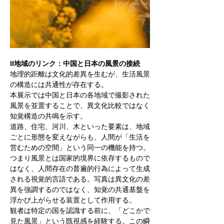
II地域のリンク：中国と⽇本の⾵景の接続
地理的距離は⽂化的差異を⽣むが、⽣活⾵景
の構造には共通性が存在する。
本展示では中国と⽇本の各地域で撮影された
⾵景を並置することで、異⽂化⽐較ではなく
知覚構造の共鳴を示す。
道路、住宅、河川、⽊といった要素は、地域
ごとに形態を変えながらも、⼈間が「⽣活を
営むための空間」という同⼀の機能を持つ。
つまり⾵景とは国家的境界に依存するもので
はなく、⼈間存在の普遍的⾏為によって⽣成
される視覚的⾔語である。写真は異⽂化の差
異を強調するのではなく、知覚の共通基盤を
浮かび上がらせる装置として作⽤する。
観者は特定の国を認識する前に、「どこかで
⾒た⾵景」という既視感を経験する。この瞬