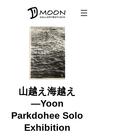
山越え海越え
―Yoon
Parkdohee Solo
Exhibition