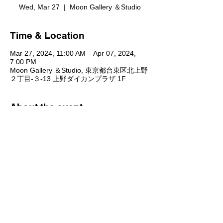
Wed, Mar 27
  |  
Moon Gallery ＆Studio
Time & Location
Mar 27, 2024, 11:00 AM – Apr 07, 2024,
7:00 PM
Moon Gallery ＆Studio, 東京都台東区北上野
２丁目-３-13 上野ダイカンプラザ 1F
About the event
山越え海越え
Yoon Parkdohee Solo Exhibition
2024.03.27（水）~ 2024.04.07（日）
11:00~19:00 （月・火休み/最終日15:00ま
で）
キュレーション：sweet utopia art studio
​​​合同会社新月芸術（Moon Gallery & Studio）
東京都台東区北上野2丁目3-13 ​上野ダイカンプラザ