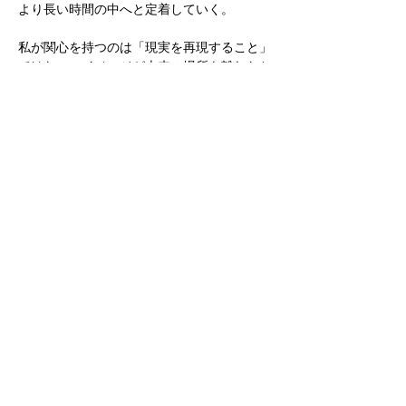
より長い時間の中へと定着していく。
私が関心を持つのは「現実を再現すること」
ではない。イメージが本来の場所を離れたと
き、そこに別の生命が生まれ得るのかどう
か。
画面の片隅に映り込んだ存在は、より柔らか
く、より本質的な眼差しの中に置き換えられ
るのだろうか。
絶えず移動し、変容し続けるこれらのイメー
ジの間には、ひとつの隠れた流れが走ってい
る。私は絵画を通して、それらに現実の時間
から切り離された「永遠の場所」を与えたい
と願っている。
絵画は、現代におけるひとつの方舟であり、
私はその舵を取る者である。
か弱いイメージであっても、私の作品の中で
生き永らえることを望んでいる。
インターネット時代の情報の洪水が止むこと