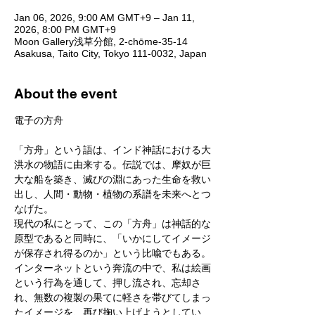
Jan 06, 2026, 9:00 AM GMT+9 – Jan 11,
2026, 8:00 PM GMT+9
Moon Gallery浅草分館, 2-chōme-35-14
Asakusa, Taito City, Tokyo 111-0032, Japan
About the event
電子の方舟
「方舟」という語は、インド神話における大
洪水の物語に由来する。伝説では、摩奴が巨
大な船を築き、滅びの淵にあった生命を救い
出し、人間・動物・植物の系譜を未来へとつ
なげた。
現代の私にとって、この「方舟」は神話的な
原型であると同時に、「いかにしてイメージ
が保存され得るのか」という比喩でもある。
インターネットという奔流の中で、私は絵画
という行為を通して、押し流され、忘却さ
れ、無数の複製の果てに軽さを帯びてしまっ
たイメージを、再び掬い上げようとしてい