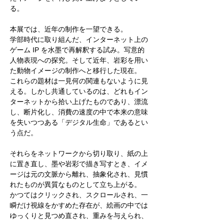
る。
本展では、近年の制作を一望できる。
学部時代に取り組んだ、インターネット上の
ゲーム IP を水墨で再解釈する試み。写意的
人物表現への探究。そして近年、岩彩を用い
た動物イメージの制作へと移行した現在。
これらの題材は一見何の関連もないように見
える。しかし共通しているのは、どれもイン
ターネットから拾い上げたものであり、漂流
し、断片化し、消費の速度の中で本来の意味
を失いつつある「デジタル生命」であるとい
う点だ。
それらをネットワークから切り取り、紙の上
に置き直し、墨や岩彩で描き写すとき、イメ
ージは元の文脈から離れ、抽象化され、見慣
れたものが異質なものとして立ち上がる。
かつてはクリックされ、スクロールされ、一
瞬だけ視線をかすめた存在が、絵画の中では
ゆっくりと見つめ直され、重みを与えられ、