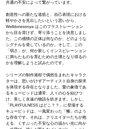
共通の不安によって繋がっています。
創造性への新たな道筋と、自己表現における
軽やかさを見出したいという思いから、
Welldonesonya はこのフラストレーション
から目を背けず、寄り添うことを決意しまし
た。この感情の正体は何なのか、どのような
シグナルを発しているのか。そして、この
「弱さ」が、何か新しくインスピレーション
に満ちたものを育むための土壌となり得るの
かを理解しようと試みたのです。
シリーズの制作過程で偶然生まれたキャラク
ターは、思いがけずアーティスト自身の探求
を体現する存在となりました。愛の象徴であ
るキューピッドは通常、人々の心を結びつ
け、美しく永遠の物語を紡ぎます。しかし、
「PLAYFULNESS はどこ？？」に登場する
キューピッドは、一風変わった「蛾」のよう
な存在です。それは、クリエイターたちが抱
える、くすぶった不安な心の温かい光に向か