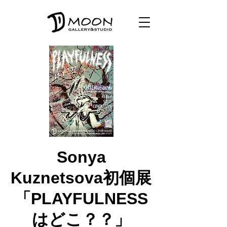
Sonya
Kuznetsova初個展
「PLAYFULNESS
はどこ？？」