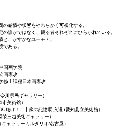
間の感情や状態をやわらかく可視化する。
定の誰かではなく、観る者それぞれにひらかれている。
情と、かすかなユーモア。
鏡である。
院中国画学院 
学绘画專攻
型大学修士課程日本画專攻 
神奈川県民ギャラリー） 
阜市美術馆） 
BC翔け！二十歳の記憶展 入選 (爱知县立美術館） 
屋荣三越美術ギャラリー） 
rdalio（ギャラリーカルダリオ/名古屋）