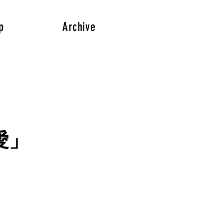
p
Archive
愛」