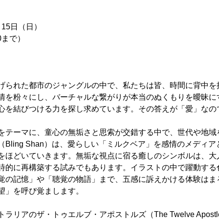
月15日（日）
00まで）
げられた都市のジャングルの中で、私たちは皆、時間に背中を
情を粉々にし、バーチャルな繋がりが本当のぬくもりを曖昧に
心を結びつける力を探し求めています。その答えが「愛」なの
をテーマに、童心の無垢さと思索が交錯する中で、世代や地域
Bling Shan）は、愛らしい「ミルクベア」を感情のメディ
をほどいていきます。無垢な視点に宿る癒しのシンボルは、大
詩的に再構築する試みでもあります。イラストの中で躍動する
覚の記憶」や「聴覚の物語」まで、五感に訴えかける体験はま
望」を呼び覚まします。
リアのザ・トゥエルブ・アポストルズ（The Twelve Apos