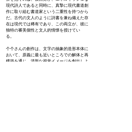
現代詩人であると同時に、真摯に現代書道創
作に取り組む書道家という二重性を持つから
だ。古代の文人のように詩書を兼ね備えた存
在は現代では稀有であり、この両立が、彼に
独特の審美個性と文人的情懐を授けてい
る。  
个个さんの創作は、文字の抽象的造形本体に
おいて、原義に最も近いところでの解体と再
構築を通じ、清新な視覚イメージを創出しよ
うとする試みである。原義の骨格を残しつつ
現代芸術観念を導入し、詩心による審美的再
構築を施すことで、完成された書道作品とし
ての「場」を成立させている。その筆墨から
は、伝統書法の枠を突破しようとする軌跡が
窺え、日本現代書道からの啓発も看取され
る。古今東西の芸術に対し、彼は模倣に留ま
らず、精髄を摂取する柔軟性を備えている点
が特筆に値する。  
書法と書道は両者とも、漢字文化の表現的継