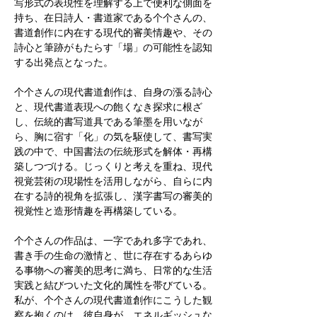
写形式の表現性を理解する上で便利な側面を
持ち、在日詩人・書道家である个个さんの、
書道創作に内在する現代的審美情趣や、その
詩心と筆跡がもたらす「場」の可能性を認知
する出発点となった。  
个个さんの現代書道創作は、自身の漲る詩心
と、現代書道表現への飽くなき探求に根ざ
し、伝統的書写道具である筆墨を用いなが
ら、胸に宿す「化」の気を駆使して、書写実
践の中で、中国書法の伝統形式を解体・再構
築しつづける。じっくりと考えを重ね、現代
視覚芸術の現場性を活用しながら、自らに内
在する詩的視角を拡張し、漢字書写の審美的
視覚性と造形情趣を再構築している。  
个个さんの作品は、一字であれ多字であれ、
書き手の生命の激情と、世に存在するあらゆ
る事物への審美的思考に満ち、日常的な生活
実践と結びついた文化的属性を帯びている。
私が、个个さんの現代書道創作にこうした観
察を抱くのは、彼自身が、エネルギッシュな