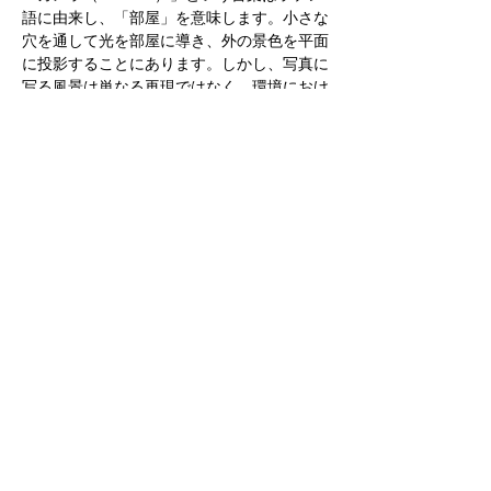
語に由来し、「部屋」を意味します。小さな
穴を通して光を部屋に導き、外の景色を平面
に投影することにあります。しかし、写真に
写る風景は単なる再現ではなく、環境におけ
る体験を独自な表現したものです。
展覧会は「時間の鏡像」をテーマに、「時
間」と「光」の関係を深く探求します。ガラ
スと写真、この二つのカタチを組み合わせ、
芸術家たちは同じ空間で独特な対話を展開
し、時間と光が交わり凝縮する瞬間を捉えま
す。
今回の展覧会では、写真家たちが「ガラス」
の独特な特性を探求します。ガラス越しに、
写真家は室内に身を置き、静かに窓の外の風
景を眺めているかのようです。ガラスは内と
外の世界の境界となり、時間と光の中でそれ
らの複雑な関係を屈折させます。
​​​合同会社新月芸術（Moon Gallery & Studio）
東京都台東区北上野2丁目3-13 ​上野ダイカンプラザ