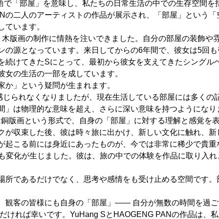
はスペイン語で「部屋」を意味し、私たちの⽇常⽣活の中での⽣存空間
NG PANの⼆⼈のアーティストの作品が展示され、「部屋」とい
しています。
たり、⽊版画の制作に情熱を注いできました。⾃分の部屋の装飾
ンの源となっています。来⽇してからの6年間で、彼⼥は5回も
を続けてきたSにとって、最初から彼⼥を⽀えてきたシングル
彼⼥の⽣活の⼀部を成しています。
家か」という疑問が⽣まれます。
感じられなくなりましたが、現在⽣活している部屋には多くの
間」は物理的な意味を超え、さらに深い意味を持つようになり
ANは銅版画という形式で、⾃身の「部屋」に対する理解と感覚を
クが収束した後、彼は時々旅に出かけ、新しい⽂化に触れ、新
が起こる前には身近にあったものが、今では⾮常に稀少で貴重
にも変化が⽣じました。彼は、旅の中での体験を作品に取り⼊れ
場所であるだけでなく、思考や感情をも受け⽌める空間です。
、観客の皆様にも⾃身の「部屋」—— ⾃分が無数の時間を過
ければ幸いです。YuHang SとHAOGENG PANの作品は