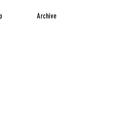
p
Archive
」