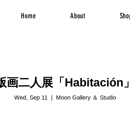
Home
About
Sho
版画二人展「Habitación
Wed, Sep 11
  |  
Moon Gallery ＆ Studio