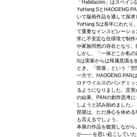
「Habitación」
YuHang SとHAOGE
いて版画作品を通して探求
YuHang Sは⻑年にわ
て重要なインスピレーショ
常に不安定な住環境で制作
や家族同然の存在となり、
しかし、「⼀体どこか私の
Sは実家からは帰属意識を
とき、「部屋」という「空
⼀⽅で、HAOGENG P
ロナウイルスのパンデミッ
るようになりました。災害
の結果、PANの創作思考
しようと試み始めました。
部屋は、ただ身⼼を休める
も⾔えるでしょう。
本展の作品を鑑賞しながら
か—— を思い起こしていただ