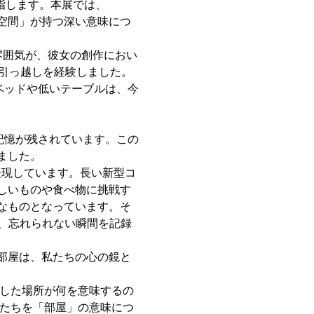
を指します。本展では、
う「空間」が持つ深い意味につ
や雰囲気が、彼⼥の創作におい
引っ越しを経験しました。
ベッドや低いテーブルは、今
記憶が残されています。この
ました。
表現しています。⻑い新型コ
しいものや⻝べ物に挑戦す
なものとなっています。そ
、忘れられない瞬間を記録
部屋は、私たちの⼼の鏡と
ごした場所が何を意味するの
、私たちを「部屋」の意味につ