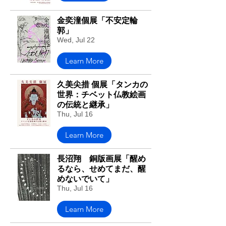
金奕潼個展「不安定輪
郭」
Wed, Jul 22
Learn More
久美尖措 個展「タンカの
世界：チベット仏教絵画
の伝統と継承」
Thu, Jul 16
Learn More
長沼翔 銅版画展「醒め
るなら、せめてまだ、醒
めないでいて」
Thu, Jul 16
Learn More