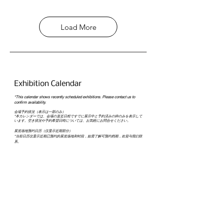
Load More
Exhibition Calendar
*This calendar shows recently scheduled exhibitions. Please contact us to
confirm availability.​
会場予約状況（表示は一部のみ）
*本カレンダーでは、会場の直近日程ですでに展示中と予約済みの枠のみを表示して
います。空き状況や予約希望日時については、お気軽にお問合せください。
展览场地预约日历（仅显示近期部分）
*当前日历仅显示近期已预约的展览场地和时段，如需了解可预约档期，欢迎与我们联
系。